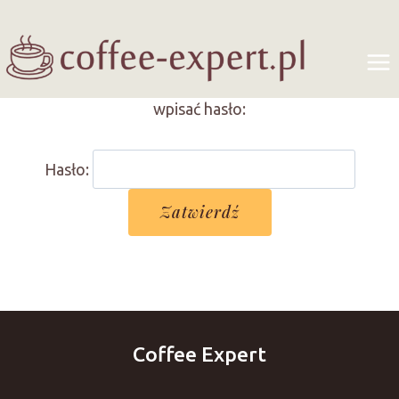
Przejdź
do
treści
Treść jest chroniona hasłem. Aby ją zobaczyć, proszę
wpisać hasło:
Hasło:
Coffee Expert