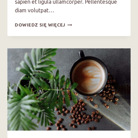
sapien et ligula ullamcorper. Pellentesque
diam volutpat…
YOU
DOWIEDZ SIĘ WIĘCEJ
PROBABLY
NEED
TO
BUY
A
COFFEE
GRINDER
￼