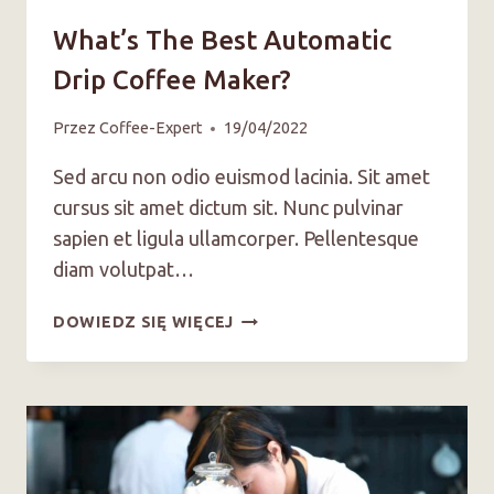
What’s The Best Automatic
Drip Coffee Maker?
Przez
Coffee-Expert
19/04/2022
Sed arcu non odio euismod lacinia. Sit amet
cursus sit amet dictum sit. Nunc pulvinar
sapien et ligula ullamcorper. Pellentesque
diam volutpat…
WHAT’S
DOWIEDZ SIĘ WIĘCEJ
THE
BEST
AUTOMATIC
DRIP
COFFEE
MAKER?