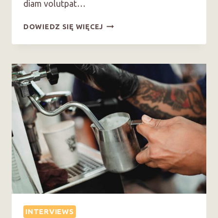
diam volutpat…
COFFEE
DOWIEDZ SIĘ WIĘCEJ
COMPASS
FOUNDER
LAUNCHES
NEW
COMPANY
INTERVIEWS