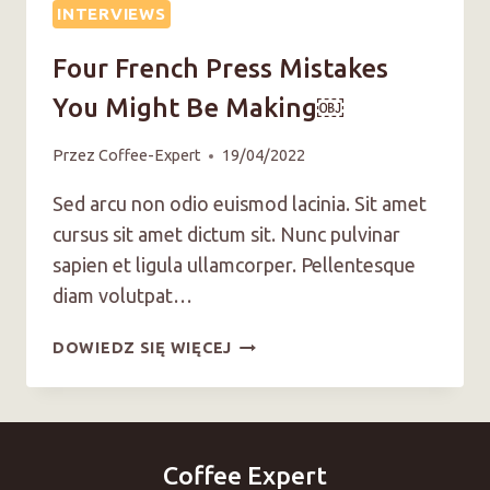
INTERVIEWS
Four French Press Mistakes
You Might Be Making￼
Przez
Coffee-Expert
19/04/2022
Sed arcu non odio euismod lacinia. Sit amet
cursus sit amet dictum sit. Nunc pulvinar
sapien et ligula ullamcorper. Pellentesque
diam volutpat…
FOUR
DOWIEDZ SIĘ WIĘCEJ
FRENCH
PRESS
MISTAKES
YOU
MIGHT
Coffee Expert