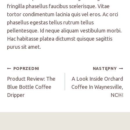
fringilla phasellus faucibus scelerisque. Vitae
tortor condimentum lacinia quis vel eros. Ac orci
phasellus egestas tellus rutrum tellus
pellentesque. Id neque aliquam vestibulum morbi.
Hac habitasse platea dictumst quisque sagittis
purus sit amet.
Nawigacja
POPRZEDNI
NASTĘPNY
Product Review: The
A Look Inside Orchard
Wpisu
Blue Bottle Coffee
Coffee In Waynesville,
Dripper
NC￼